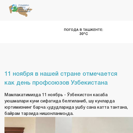
ПОГОДА В ТАШКЕНТЕ:
30°C
11 ноября в нашей стране отмечается
как день профсоюзов Узбекистана
Мамлакатимизда 11 ноябрь - Ўзбекистон касаба
уюшмалари куни сифатида белгиланиб, шу кунларда
юртимизнинг барча ҳудудларида ушбу сана катта тантана,
байрам тарзида нишонланмоқда.