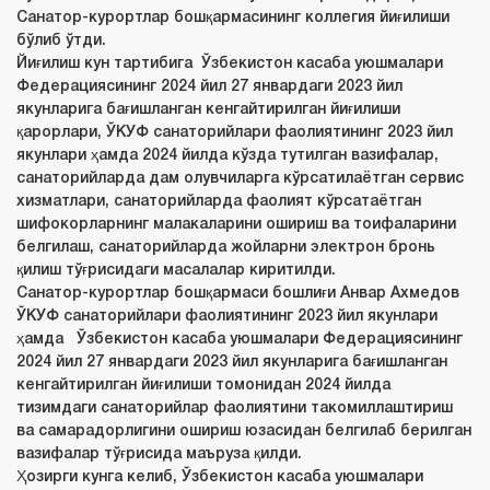
Санатор-курортлар бошқармасининг коллегия йиғилиши
бўлиб ўтди.
Йиғилиш кун тартибига Ўзбекистон касаба уюшмалари
Федерациясининг 2024 йил 27 январдаги 2023 йил
якунларига бағишланган кенгайтирилган йиғилиши
қарорлари, ЎКУФ санаторийлари фаолиятининг 2023 йил
якунлари ҳамда 2024 йилда кўзда тутилган вазифалар,
санаторийларда дам олувчиларга кўрсатилаётган сервис
хизматлари, санаторийларда фаолият кўрсатаётган
шифокорларнинг малакаларини ошириш ва тоифаларини
белгилаш, санаторийларда жойларни электрон бронь
қилиш тўғрисидаги масалалар киритилди.
Санатор-курортлар бошқармаси бошлиғи Анвар Ахмедов
ЎКУФ санаторийлари фаолиятининг 2023 йил якунлари
ҳамда Ўзбекистон касаба уюшмалари Федерациясининг
2024 йил 27 январдаги 2023 йил якунларига бағишланган
кенгайтирилган йиғилиши томонидан 2024 йилда
тизимдаги санаторийлар фаолиятини такомиллаштириш
ва самарадорлигини ошириш юзасидан белгилаб берилган
вазифалар тўғрисида маъруза қилди.
Ҳозирги кунга келиб, Ўзбекистон касаба уюшмалари