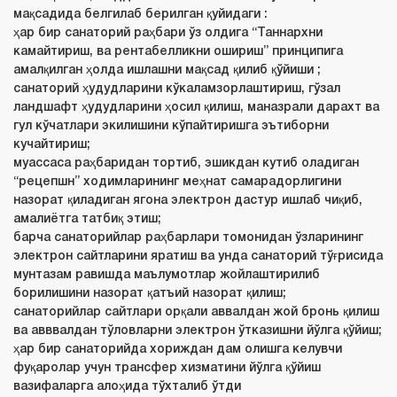
мақсадида белгилаб берилган қуйидаги :
ҳар бир санаторий раҳбари ўз олдига “Таннархни
камайтириш, ва рентабелликни ошириш” принципига
амалқилган ҳолда ишлашни мақсад қилиб қўйиши ;
санаторий ҳудудларини кўкаламзорлаштириш, гўзал
ландшафт ҳудудларини ҳосил қилиш, маназрали дарахт ва
гул кўчатлари экилишини кўпайтиришга эътиборни
кучайтириш;
муассаса раҳбаридан тортиб, эшикдан кутиб оладиган
“рецепшн” ходимларининг меҳнат самарадорлигини
назорат қиладиган ягона электрон дастур ишлаб чиқиб,
амалиётга татбиқ этиш;
барча санаторийлар раҳбарлари томонидан ўзларининг
электрон сайтларини яратиш ва унда санаторий тўғрисида
мунтазам равишда маълумотлар жойлаштирилиб
борилишини назорат қатъий назорат қилиш;
санаторийлар сайтлари орқали аввалдан жой бронь қилиш
ва авввалдан тўловларни электрон ўтказишни йўлга қўйиш;
ҳар бир санаторийда хориждан дам олишга келувчи
фуқаролар учун трансфер хизматини йўлга қўйиш
вазифаларга алоҳида тўхталиб ўтди