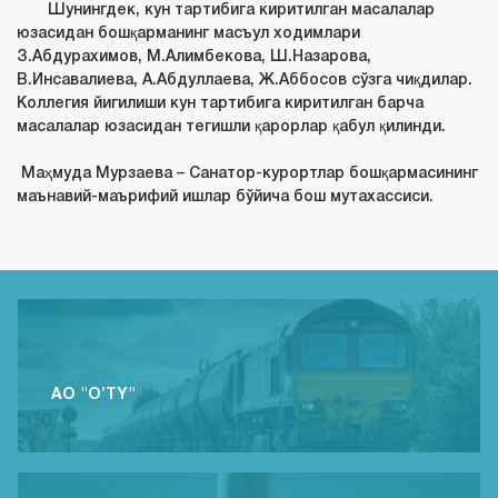
Шунингдек, кун тартибига киритилган масалалар
юзасидан бошқарманинг масъул ходимлари
З.Абдурахимов, М.Алимбекова, Ш.Назарова,
В.Инсавалиева, А.Абдуллаева, Ж.Аббосов сўзга чиқдилар.
Коллегия йигилиши кун тартибига киритилган барча
масалалар юзасидан тегишли қарорлар қабул қилинди.
Маҳмуда Мурзаева – Санатор-курортлар бошқармасининг
маънавий-маърифий ишлар бўйича бош мутахассиси.
АО "O'TY"