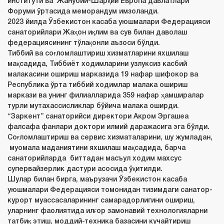
институти ва Жанубий-Шарқий Европа давлатлари
Форуми ўртасида меморандум имзоланди.
2023 йилда Ўзбекистон касаба уюшмалари Федерацияси
санаторийлари Жаҳон иқлим ва сув билан даволаш
федерациясининг тўлақонли аъзоси бўлди.
Тиббий ва соғломлаштириш хизматларини яхшилаш
мақсадида, Тиббиёт ходимларини узлуксиз касбий
малакасини ошириш марказида 19
нафар шифокор ва
Республика ўрта тиббий ходимлар малака ошириш
маркази ва унинг филиалларида 359
нафар ҳамширалар
турли мутахассисликлар бўйича малака оширди.
“Заркент” санаторийси директори Акром Эргашеа
фалсафа фанлари доктори илмий даражасига эга бўлди.
Соғломлаштириш ва сервис хизматаларини, шу жумладан,
муомала маданиятини яхшилаш мақсадида, барча
санаторийларда биттадан масъул ходим махсус
супервайзерлик дастури асосида ўқитилди.
Шулар билан бирга, маърузачи Ўзбекистон касаба
уюшмалари Федерацияси томонидан тизимдаги санатор-
курорт муассасаларининг самарадорлигини ошириш,
уларнинг фаолиятида илғор замонавий технологияларни
татбиқ этиш, моддий-техника базасини кучайтириш