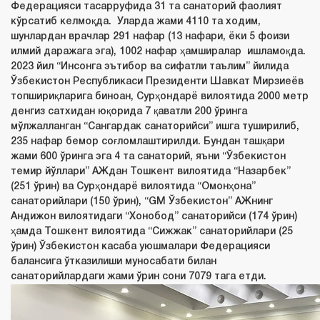
Федерацияси тасарруфида 31 та санаторий фаолият
кўрсатиб келмоқда. Уларда жами 4110 та ходим,
шунлардан врачлар 291 нафар (13 нафари, ёки 5 фоизи
илмий даражага эга), 1002 нафар ҳамширалар ишламоқда.
2023 йил “Инсонга эътибор ва сифатли таълим” йилида
Ўзбекистон Республикаси Президенти Шавкат Мирзиеёв
топшириқларига биноан, Сурҳондарё вилоятида 2000 метр
денгиз сатхидан юқорида 7 қаватли 200 ўринга
мўлжалланган “Сангардак санаторийси” ишга туширилиб,
235 нафар бемор соғломлаштирилди. Бундан ташқари
жами 600 ўринга эга 4 та санаторий, яъни “Ўзбекистон
темир йўллари” АЖдан Тошкент вилоятида “Назарбек”
(251 ўрин) ва Сурҳондарё вилоятида “Омонҳона”
санаторийлари (150 ўрин), “GM Ўзбекистон” АЖнинг
Андижон вилоятидаги “Хонобод” санаторийси (174 ўрин)
ҳамда Тошкент вилоятида “Сижжак” санаторийлари (25
ўрин) Ўзбекистон касаба уюшмалари Федерацияси
балансига ўтказилиши муносабати билан
санаторийлардаги жами ўрин сони 7079 тага етди.