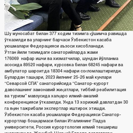
Шу муносабат билан 377 ходим тизимга қўшимча равишда
ўтказилди ва уларнинг барчаси Ўзбекистон касаба
уюшмалари Федерацияси аъзоси хисобланади.
Ўтган йили тизимдаги санаторийларда жами
176069
нафар ишчи ва хизматчилар, шундан йўлланма
асосида
89520
нафари, курсовка билан
68245
нафари ва
амбулатор шароитда
18304
нафари соғломлаштирилди.
Булардан ташқари, 2023 йилнинг 25-26 май кунлари
“Севарсой СПА” санаторийсида “Санатор-курорт
даволашнинг замонавий жиҳатлари, тиббий реабилитация
ва туризм” мавзусида халқаро илмий-амалий
конференцияси ўтказилди. Унда 13 хорижий давлатдан 30
га яқин тажрибали экспертлар иштирок этишди.
Ўзбекистон касаба уюшмалари Федерацияси Санатор-
курортлар бошқармаси билан Италиянинг Падуа
университети, Россия курортология илмий текшириш