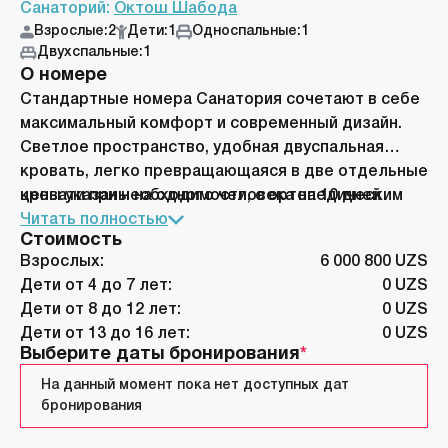
Санаторий:
Октош Шабода
Взрослые:
2
Дети:
1
Односпальные:
1
Двухспальные:
1
О номере
Стандартные номера Санатория сочетают в себе
максимальный комфорт и современный дизайн.
Светлое пространство, удобная двуспальная
кровать, легко превращающаяся в две отдельные
кровати при необходимости, с ортопедическим
цены указаны на одного человека на 10 дней
матрасом, мягким диваном, кофейным столиком,
Читать полностью
Стоимость
телевизором и ванной комнатой
Взрослых:
6 000 800 UZS
Дети от 4 до 7 лет:
0 UZS
Дети от 8 до 12 лет:
0 UZS
Дети от 13 до 16 лет:
0 UZS
Выберите даты бронирования
На данный момент пока нет доступных дат
бронирования