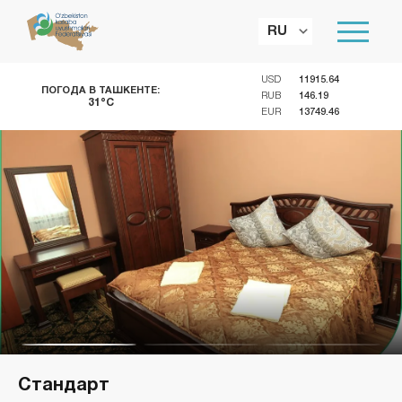
RU
USD
11915.64
ПОГОДА В ТАШКЕНТЕ:
RUB
146.19
31°C
EUR
13749.46
Стандарт