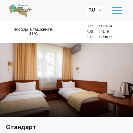
RU
USD
11915.64
ПОГОДА В ТАШКЕНТЕ:
RUB
146.19
31°C
EUR
13749.46
Стандарт