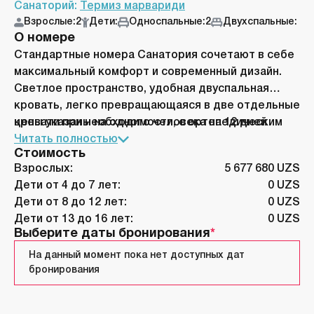
Санаторий:
Термиз марвариди
Взрослые:
2
Дети:
Односпальные:
2
Двухспальные:
О номере
Стандартные номера Санатория сочетают в себе
максимальный комфорт и современный дизайн.
Светлое пространство, удобная двуспальная
кровать, легко превращающаяся в две отдельные
кровати при необходимости, с ортопедическим
цены указаны на одного человека на 12 дней
матрасом, мягким диваном, кофейным столиком,
Читать полностью
Стоимость
телевизором и ванной комнатой
Взрослых:
5 677 680 UZS
Дети от 4 до 7 лет:
0 UZS
Дети от 8 до 12 лет:
0 UZS
Дети от 13 до 16 лет:
0 UZS
Выберите даты бронирования
На данный момент пока нет доступных дат
бронирования