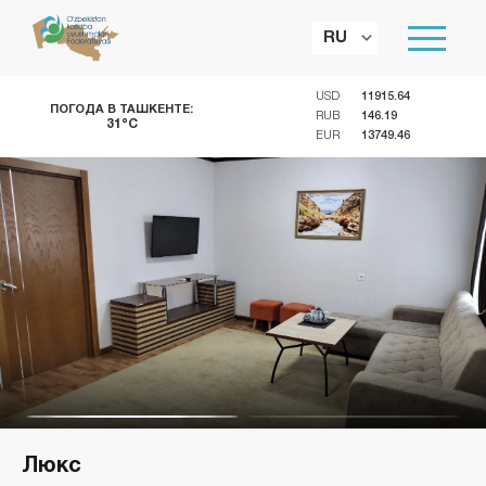
RU
USD
11915.64
ПОГОДА В ТАШКЕНТЕ:
RUB
146.19
31°C
EUR
13749.46
Люкс