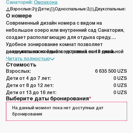
Санаторий:
Омонхона
Взрослые:
2
Дети:
Односпальные:
2
Двухспальные:
О номере
Современный дизайн номера с видом на
небольшое озеро или внутренний сад Санатория,
создает располагающую для отдыха среду.
Удобное зонирование комнат позволяет
разделять спокойный и здоровый сон в спальной
цены указаны на одного человека на 10 дней
комнате от отдыха за просмотром телевизора
Читать полностью
Стоимость
или чтением. В номер также входят ванная
Взрослых:
6 635 500 UZS
комната с душем, туалет, удобная односпальная
Дети от 4 до 7 лет:
0 UZS
кровать с ортопедическим матрасом, шкаф-купе
Дети от 8 до 12 лет:
0 UZS
и телефон.
Дети от 13 до 16 лет:
0 UZS
Выберите даты бронирования
На данный момент пока нет доступных дат
бронирования