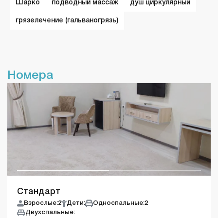
Шарко
подводный массаж
душ циркулярный
грязелечение (гальваногрязь)
Номера
Стандарт
Взрослые:
2
Дети:
Односпальные:
2
Двухспальные: