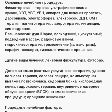
Основные лечебные процедуры:
Физиотерапия:
- терапия ультрафиолетовами
лучами, УЗТ, УВТ, УВЧ, аппарат для лечения простаты,
дарсонваль, электрофорез, электросон, ДДТ, СМТ
терапия, магнитотерапия, лазеротерапия, ингаляция,
лимфодренаж.
Бальнеология:
душ Шарко, восходящий, циркулярный;
подводный массаж, радоновые ванны,
гидрокинезотерапия, грязелечение (галваногрязь),
парафин-озокерит, гинекологическое орошение.
Другие виды лечения:
лечебная физкультура, фитобар.
Дополнительно
(платные услуги)- озонотерапия, ударно-
волновая терапия, солевая пещера, компьютерная
вытяжка позвоночника, кедровая бочка, кислородная
пенка, гидроколонотерапия, внутривенное лазерное
облучение крови (ВЛОК); стоматологические
процедуры; орощение кишечника.
Природные лечебные факторы: