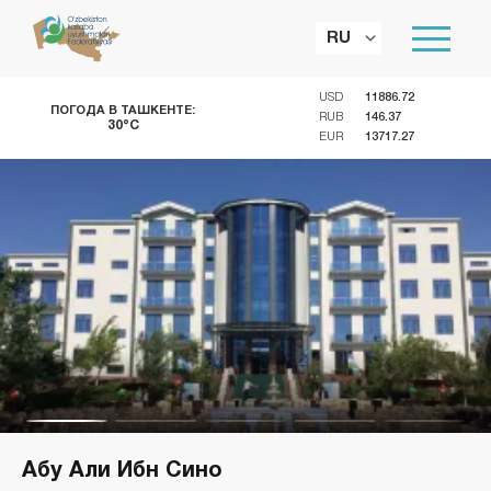
RU
USD
11886.72
ПОГОДА В ТАШКЕНТЕ:
RUB
146.37
30°C
EUR
13717.27
Абу Али Ибн Сино