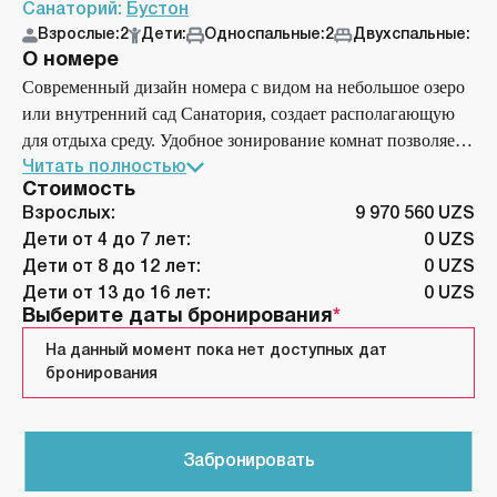
Санаторий:
Бустон
Взрослые:
2
Дети:
Односпальные:
2
Двухспальные:
О номере
Современный дизайн номера с видом на небольшое озеро
или внутренний сад Санатория, создает располагающую
для отдыха среду. Удобное зонирование комнат позволяет
разделять спокойный и здоровый сон в спальной комнате
Читать полностью
Стоимость
от отдыха за просмотром телевизора или чтением. В номер
Взрослых:
9 970 560 UZS
также входят ванная комната с душем, туалет, удобная
Дети от 4 до 7 лет:
0 UZS
односпальная кровать с ортопедическим матрасом, шкаф-
Дети от 8 до 12 лет:
0 UZS
купе и телефон. цены указаны на одного человека на 12
Дети от 13 до 16 лет:
0 UZS
дней
Выберите даты бронирования
На данный момент пока нет доступных дат
бронирования
Забронировать