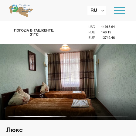
RU
USD
11915.64
ПОГОДА В ТАШКЕНТЕ:
RUB
146.19
31°C
EUR
13749.46
Люкс