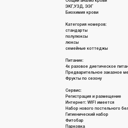
Общий анализ крови
ЭКГ,УЗД, ЭЭГ
Биохимия крови
Категория номеров:
стандарты
полулюксы
люксы
семейные коттеджы
Питание:
4х разовое диетическое пита
Предварительное заказное 
Фрукты по сезону
Сервис:
Регистрация и размещение
Интернет: WIFI имеется
Набор нового постельного бе
Гигиенический набор
Фитобар
Парковка