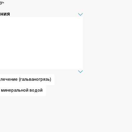
су»
ения
лечение (гальваногрязь)
 минеральной водой