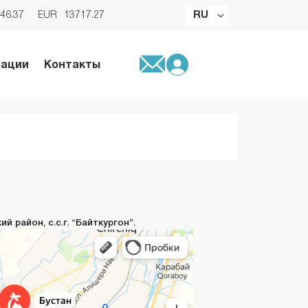
RU
46.37
EUR
13717.27
зации
Контакты
 район, с.с.г. “Байткургон”.