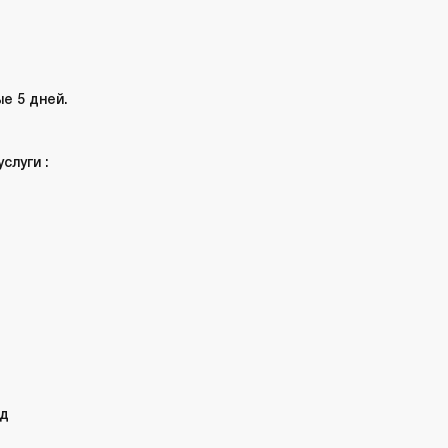
е 5 дней.
слуги :
од