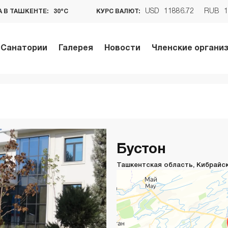
USD
11886.72
RUB
1
 В ТАШКЕНТЕ:
30°C
КУРС ВАЛЮТ:
Санатории
Галерея
Новости
Членские органи
Бустон
Ташкентская область, Кибрайский