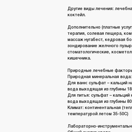
Другие виды лечения:
лечебна
коктейл.
Дополнительно (платные услуги
терапия, солевая пещера, ко
массаж нугабест, кедровая бо
зондирование желчного пузыр
стоматологические, космето
кишечника.
Природные лечебные фактор
Природная минеральная вода
Для ванн:
сульфат – кальций 
вода выходящая из глубины 18
Для питья:
сульфат – кальций
вода выходящая из глубины 8
Климат:
континентальная (теп
температурой летом 35-50С)
Лабораторно-инструментальн