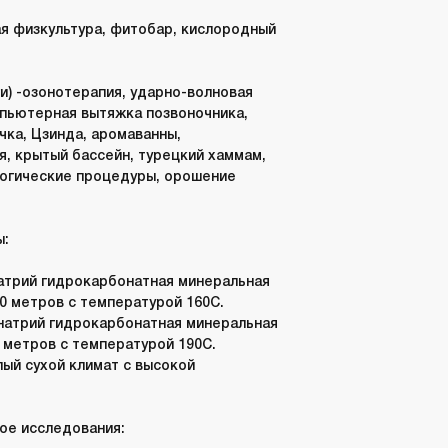
я физкультура, фитобар, кислородный
) -
озонотерапия, ударно-волновая
мпьютерная вытяжка позвоночника,
чка, Цзинда, аромаванны,
я, крытый бассейн, турецкий хаммам,
логические процедуры, орошение
ы:
:
натрий гидрокарбонатная минеральная
0 метров с температурой 160С.
 натрий гидрокарбонатная минеральная
0 метров с температурой 190С.
лый сухой климат с высокой
ое исследования: