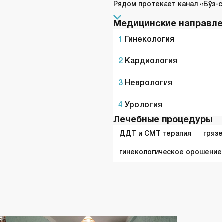
Рядом протекает канал «Бўз-
Медицинские направл
1
Гинекология
2
Кардиология
3
Неврология
4
Урология
Лечебные процедуры
ДДТ и СМТ терапия
грязе
гинекологическое орошение