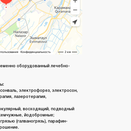
еменно оборудованный лечебно-
ы:
рсонваль, электрофорез, электросон,
рапия, лазеротерапия,
ркулярный, восходящий, подводный
жемчужные, йодобромные;
грязью (галваногрязь), парафин-
орошение.